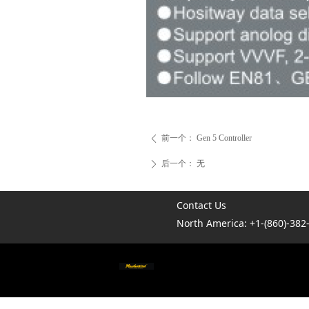
前一个：
Gen 5 Controller
ꄴ
后一个：
无
ꄲ
Contact Us
North America: +1-(860)