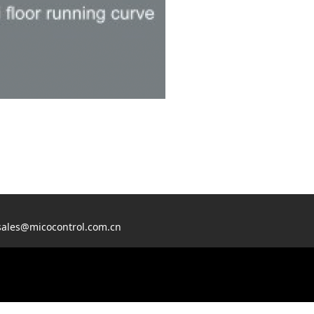
les@micocontrol.com.cn