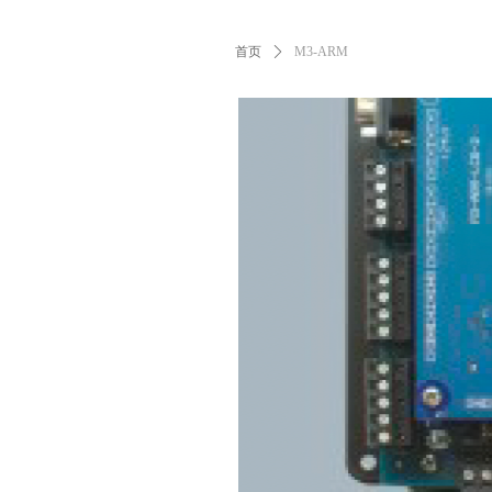
首页
ꄲ
M3-ARM